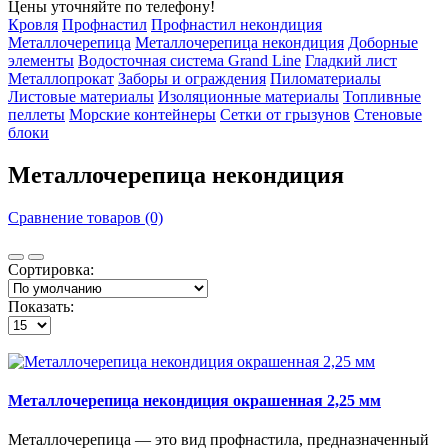
Цены уточняйте по телефону!
Кровля
Профнастил
Профнастил некондиция
Металлочерепица
Металлочерепица некондиция
Доборные
элементы
Водосточная система Grand Line
Гладкий лист
Металлопрокат
Заборы и ограждения
Пиломатериалы
Листовые материалы
Изоляционные материалы
Топливные
пеллеты
Морские контейнеры
Сетки от грызунов
Стеновые
блоки
Металлочерепица некондиция
Сравнение товаров (0)
Сортировка:
Показать:
Металлочерепица некондиция окрашенная 2,25 мм
Металлочерепица — это вид профнастила, предназначенный