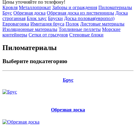
Цены уточняйте по телефону!
Кровля
Металлопрокат
Заборы и ограждения
Пиломатериалы
Брус
Обрезная доска
Обрезная доска из лиственницы
Доска
строганная
Блок хаус
Бруски
Доска половая(европол)
Евровагонка
Имитация бруса
Полок
Листовые материалы
Изоляционные материалы
Топливные пеллеты
Морские
контейнеры
Сетки от грызунов
Стеновые блоки
Пиломатериалы
Выберите подкатегорию
Брус
Обрезная доска