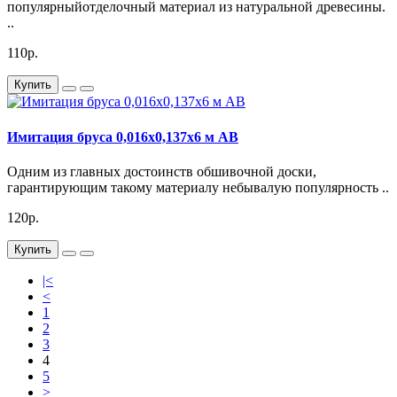
популярныйотделочный материал из натуральной древесины.
..
110р.
Купить
Имитация бруса 0,016х0,137х6 м АВ
Одним из главных достоинств обшивочной доски,
гарантирующим такому материалу небывалую популярность ..
120р.
Купить
|<
<
1
2
3
4
5
>