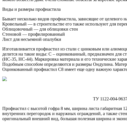
Виды и размеры профнастила
Бывает несколько видов профнастила, зависящие от целевого н
Кровельный
— в строительстве его также используют для пер
Облицовочный
— для облицовки стен
Стеновой
— профилированный
Лист
для несъемной опалубки
Изготавливается профнастил из стали с цинковым или алюмоц
делится на такие виды: С – оцинкованный, предназначен для ст
(НС-35, НС-44). Маркировка материала и его технические хар
Подобным способом определяются и размеры Ондулина. Материа
Оцинкованный профнастил С8 имеет еще одну важную характер
ТУ 1122-004-96378884-
Профнастил с высотой гофра 8 мм, ширина листа габаритная 1200
внутренних перегородок и наружных ограждений, а также стен
оригинальный внешний вид, большая полезная ширина и экон