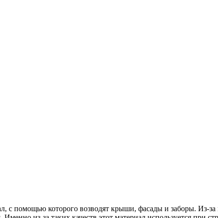
, с помощью которого возводят крыши, фасады и заборы. Из-за
. Именно из-за таких качеств этот материал используется при с