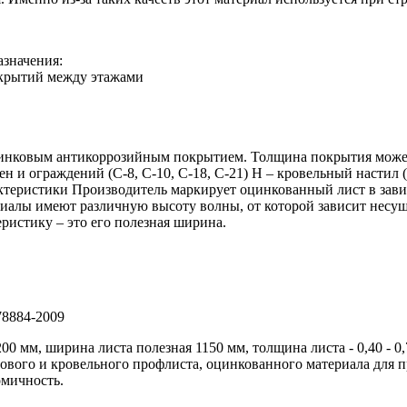
азначения:
екрытий между этажами
инковым антикоррозийным покрытием. Толщина покрытия может б
ен и ограждений (С-8, С-10, С-18, С-21) Н – кровельный настил 
актеристики Производитель маркирует оцинкованный лист в зави
лы имеют различную высоту волны, от которой зависит несущая
истику – это его полезная ширина.
2009
 мм, ширина листа полезная 1150 мм, толщина листа - 0,40 - 0,7
ового и кровельного профлиста, оцинкованного материала для 
омичность.